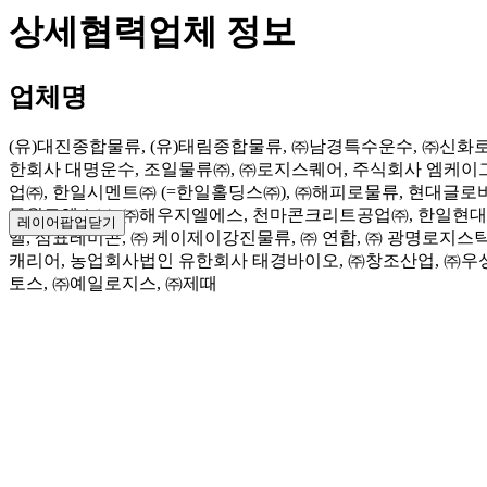
상세협력업체 정보
업체명
(유)대진종합물류, (유)태림종합물류, ㈜남경특수운수, ㈜신화
한회사 대명운수, 조일물류㈜, ㈜로지스퀘어, 주식회사 엠케이그
업㈜, 한일시멘트㈜ (=한일홀딩스㈜), ㈜해피로물류, 현대글로
동원로엑스㈜, ㈜해우지엘에스, 천마콘크리트공업㈜, 한일현대시
레이어팝업닫기
엘, 삼표레미콘, ㈜ 케이제이강진물류, ㈜ 연합, ㈜ 광명로지
캐리어, 농업회사법인 유한회사 태경바이오, ㈜창조산업, ㈜우
토스, ㈜예일로지스, ㈜제때