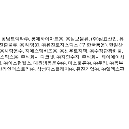
동남트렉타㈜, 롯데하이마트㈜, ㈜삼보물류, (주)삼표산업, 유
환물류, ㈜ 태영윈, ㈜유진로지스틱스 (구.한국통운), 한일산
, ㈜사랑운수, 지에스엠비즈㈜, ㈜신우로지텍, ㈜수정관광화물,
스틱스㈜, 주식회사 다코넷, ㈜자연수지, 주식회사 제이에이치
, ㈜이스턴웰스, 대원냉동운수㈜, 미소물류㈜, ㈜우리, ㈜동부
 한라인더스트리㈜, 삼성디스플레이㈜, 유진기업㈜, ㈜엘엑스판