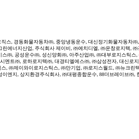
로직스, 경동화물자동차㈜, 중앙냉동운수, 대신정기화물자동차㈜, 
린에너지산업, 주식회사 제이비, ㈜에치디엘, ㈜운창로지텍, ㈜진
비스㈜, 공성운수㈜, 성신양회㈜, 아주산업㈜, ㈜대부로지스틱스
멘트㈜, 로하로지텍㈜, 대경티엘에스㈜, ㈜삼성전자, 대신로지
스틱스, ㈜제이와이로지스틱스, ㈜만기업, ㈜로지스월드, ㈜뉴크린텍
성이엔지, 상지환경주식회사, ㈜대평종합운수, 88더브레이브㈜,