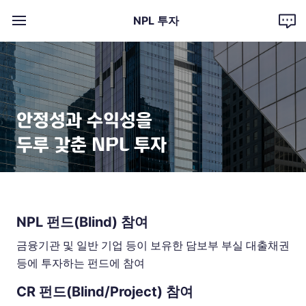
챗봇상담
NPL 투자
전체메뉴펼침
안정성과 수익성을
두루 갖춘 NPL 투자
NPL 펀드(Blind) 참여
금융기관 및 일반 기업 등이 보유한 담보부 부실 대출채권
등에 투자하는 펀드에 참여
CR 펀드(Blind/Project) 참여