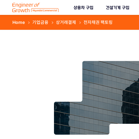
Engineer of Growth Hyundai Commercial
상용차 구입
건설기계 구입
Home
>
기업금융
>
상거래결제
>
전자채권 팩토링